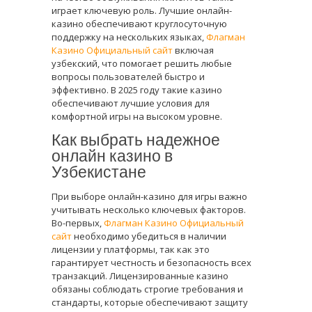
играет ключевую роль. Лучшие онлайн-
казино обеспечивают круглосуточную
поддержку на нескольких языках,
Флагман
Казино Официальный сайт
включая
узбекский, что помогает решить любые
вопросы пользователей быстро и
эффективно. В 2025 году такие казино
обеспечивают лучшие условия для
комфортной игры на высоком уровне.
Как выбрать надежное
онлайн казино в
Узбекистане
При выборе онлайн-казино для игры важно
учитывать несколько ключевых факторов.
Во-первых,
Флагман Казино Официальный
сайт
необходимо убедиться в наличии
лицензии у платформы, так как это
гарантирует честность и безопасность всех
транзакций. Лицензированные казино
обязаны соблюдать строгие требования и
стандарты, которые обеспечивают защиту