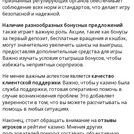
признанных регулирующих органов обеспечивает
соблюдение всех норм и стандартов, что делает игру
безопасной и надежной.
Наличие разнообразных бонусных предложений
также играет важную роль. Акции, такие как бонусы
за первый депозит, бесплатные вращения и кэшбэк,
могут значительно увеличить шансы на выигрыш,
предоставляя дополнительные средства для игры.
Важно изучать условия отыгрыша бонусов, чтобы
избежать неприятных сюрпризов.
Не менее важным аспектом является
качество
клиентской поддержки
. Важно, чтобы у казино была
служба поддержки, готовая оперативно помочь в
случае возникновения проблем. Это добавляет
уверенности в том, что вы можете рассчитывать на
помощь в любых ситуациях.
Наконец, стоит обращать внимание на
отзывы
игроков
и рейтинг казино. Мнения других
пользователей помогут составить объективную