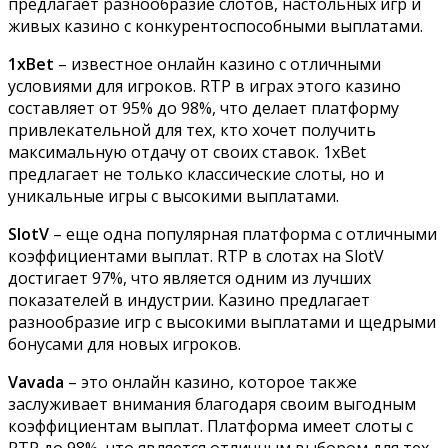
предлагает разнообразие слотов, настольных игр и
живых казино с конкурентоспособными выплатами.
1xBet
– известное онлайн казино с отличными
условиями для игроков. RTP в играх этого казино
составляет от 95% до 98%, что делает платформу
привлекательной для тех, кто хочет получить
максимальную отдачу от своих ставок. 1xBet
предлагает не только классические слоты, но и
уникальные игры с высокими выплатами.
SlotV
– еще одна популярная платформа с отличными
коэффициентами выплат. RTP в слотах на SlotV
достигает 97%, что является одним из лучших
показателей в индустрии. Казино предлагает
разнообразие игр с высокими выплатами и щедрыми
бонусами для новых игроков.
Vavada
– это онлайн казино, которое также
заслуживает внимания благодаря своим выгодным
коэффициентам выплат. Платформа имеет слоты с