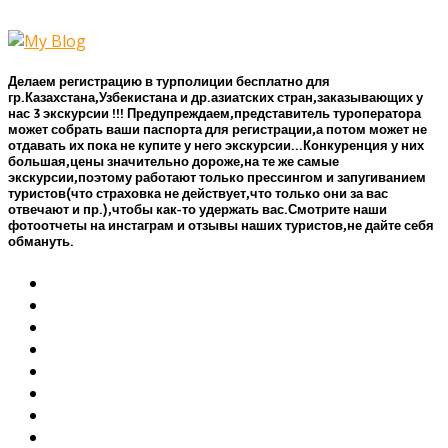
Делаем регистрацию в турполиции бесплатно для
гр.Казахстана,Узбекистана и др.азиатских стран,заказывающих у
нас 3 экскурсии !!! Предупреждаем,представитель туроператора
может собрать ваши паспорта для регистрации,а потом может не
отдавать их пока не купите у него экскурсии...Конкуренция у них
большая,цены значительно дороже,на те же самые
экскурсии,поэтому работают только прессингом и запугиванием
туристов(что страховка не действует,что только они за вас
отвечают и пр.),чтобы как-то удержать вас.Смотрите наши
фотоотчеты на инстаграм и отзывы наших туристов,не дайте себя
обмануть.
Home
Services
Tours
Blog
Gallery
Contact
ghostwriting kosten
facharbeit schreiben lassen