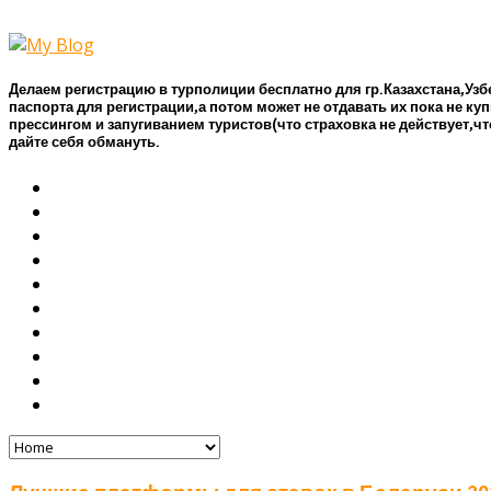
Делаем регистрацию в турполиции бесплатно для гр.Казахстана,Узб
паспорта для регистрации,а потом может не отдавать их пока не ку
прессингом и запугиванием туристов(что страховка не действует,чт
дайте себя обмануть.
Home
Services
Tours
Blog
Gallery
Contact
ghostwriting kosten
facharbeit schreiben lassen
ghostwriting agentur
hausarbeiten ghostwriter