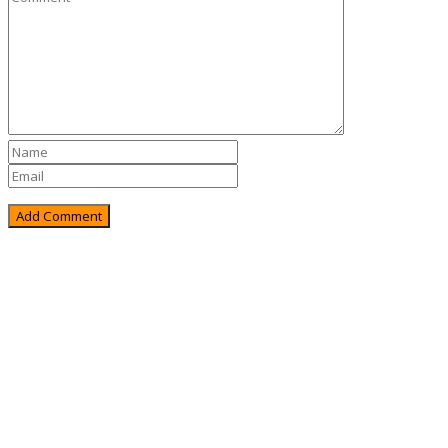
By Mohamed Magdy
Blog
Contact
Gallery
Home
Sample Page
Services
Tours