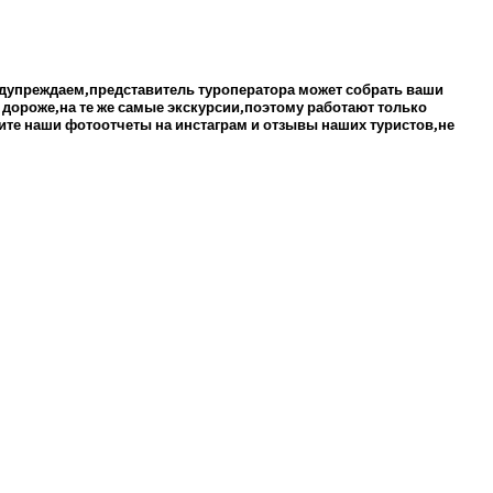
Предупреждаем,представитель туроператора может собрать ваши
о дороже,на те же самые экскурсии,поэтому работают только
трите наши фотоотчеты на инстаграм и отзывы наших туристов,не